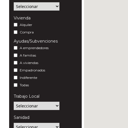
Vivienda
Alquiler
Compra
Ayudas/Subvenciones
A emprendedores
A familias
A viviendas
Empadronados
Indiferente
Todas
Trabajo Local
Sanidad