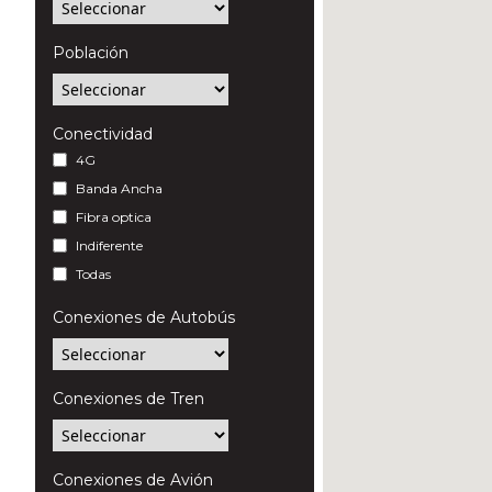
Población
Conectividad
4G
Banda Ancha
Fibra optica
Indiferente
Todas
Conexiones de Autobús
Conexiones de Tren
Conexiones de Avión