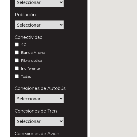
Población
Conectividad
4G
Banda Ancha
Fibra optica
Indiferente
Todas
Conexiones de Autobús
Conexiones de Tren
Conexiones de Avión