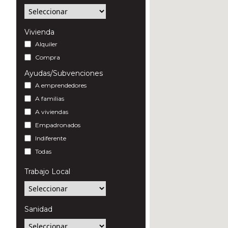
Vivienda
Alquiler
Compra
Ayudas/Subvenciones
A emprendedores
A familias
A viviendas
Empadronados
Indiferente
Todas
Trabajo Local
Sanidad