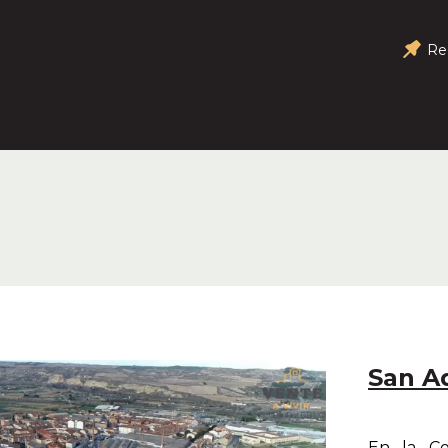
Re
San A
En la Co