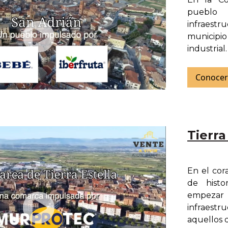
pueblo 
infraest
municipi
industrial
Conocer
Tierra
En el cor
de histo
empezar
infraest
aquellos qu