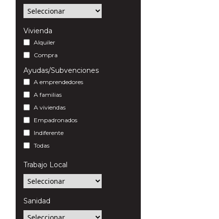
Vivienda
Alquiler
Compra
Ayudas/Subvenciones
A emprendedores
A familias
A viviendas
Empadronados
Indiferente
Todas
Trabajo Local
Sanidad