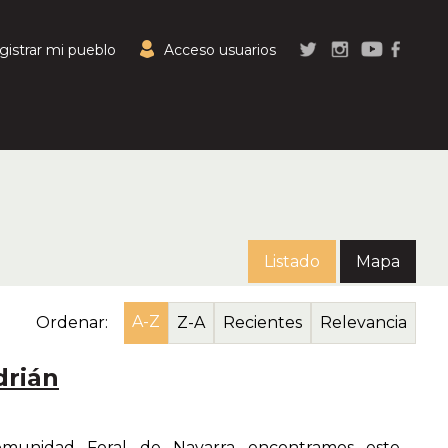
gistrar mi pueblo
Acceso usuarios
Listado
Mapa
A-Z
Ordenar:
Z-A
Recientes
Relevancia
drián
munidad Foral de Navarra encontramos este