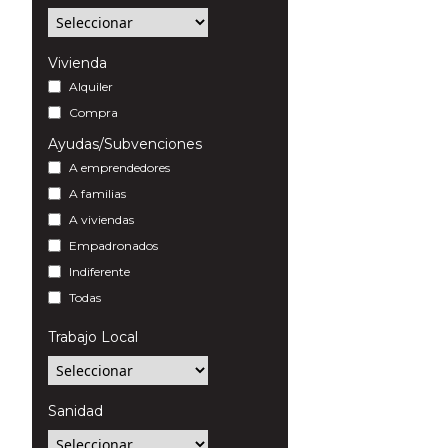
Vivienda
Alquiler
Compra
Ayudas/Subvenciones
A emprendedores
A familias
A viviendas
Empadronados
Indiferente
Todas
Trabajo Local
Sanidad