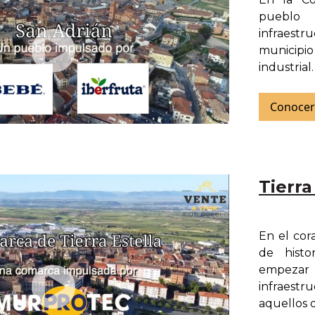
pueblo 
infraest
municipi
industrial
Conocer
Tierra
En el cor
de histo
empezar
infraest
aquellos qu