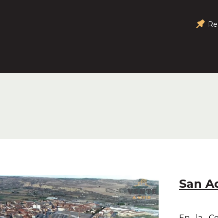
Re
San A
En la Co