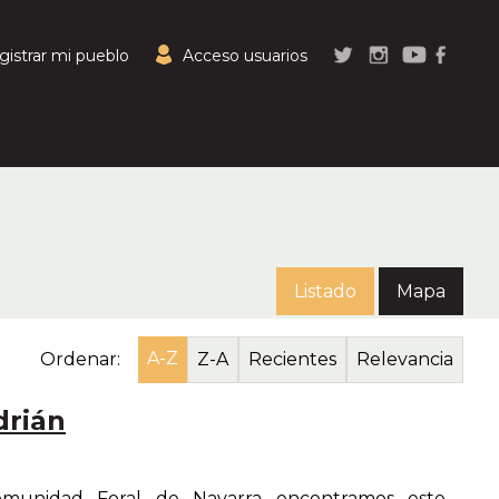
gistrar mi pueblo
Acceso usuarios
Listado
Mapa
A-Z
Ordenar:
Z-A
Recientes
Relevancia
drián
munidad Foral de Navarra encontramos este