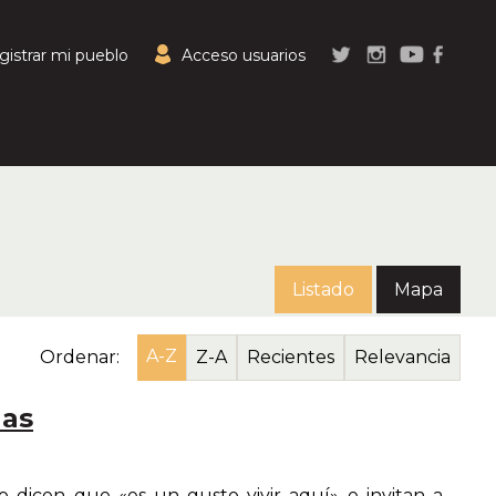
gistrar mi pueblo
Acceso usuarios
Listado
Mapa
A-Z
Ordenar:
Z-A
Recientes
Relevancia
las
o dicen que «es un gusto vivir aquí» e invitan a