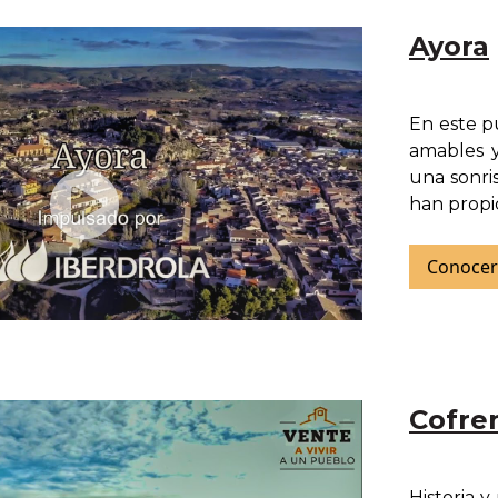
Ayora
En este p
amables y
una sonri
han propi
Conocer
Cofre
Historia 