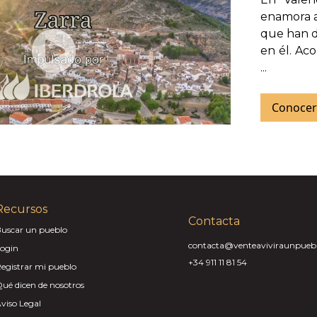
enamora a
que han d
en él. Ac
...
Conocer
Recursos
Contacta
uscar un pueblo
contacta@venteaviviraunpueb
ogin
+34 911 11 81 54
egistrar mi pueblo
ué dicen de nosotros
viso Legal