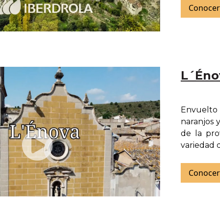
Conocer 
L´Éno
Envuelto 
naranjos 
de la pro
variedad d
Conocer