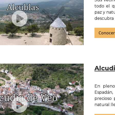
todo el q
paz y nat
descubra 
Conocer
Alcud
En pleno
Espadán, 
precioso 
natural ll