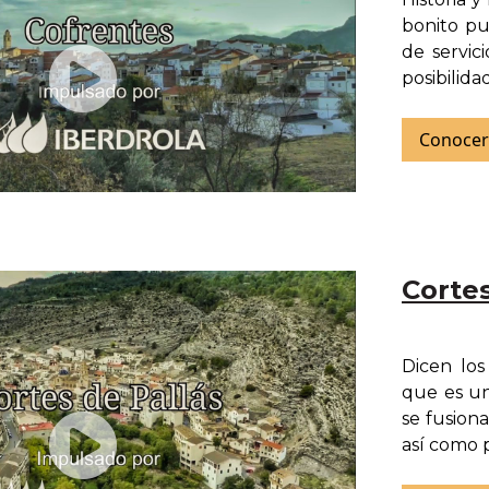
bonito pu
de servic
posibilid
Conocer
Cortes
Dicen los
que es un
se fusion
así como p