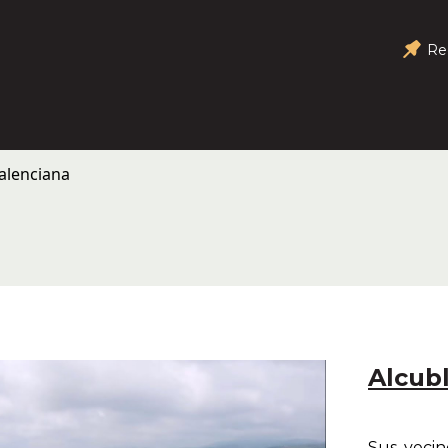
Re
alenciana
Alcub
Sus vecin