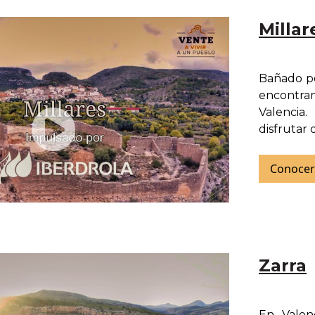
Millar
Bañado po
encontra
Valencia
disfrutar 
Conocer
Zarra
En Valen