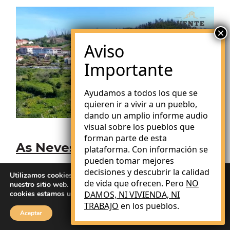
Ayudamos a todos los que se
quieren ir a vivir a un pueblo,
dando un amplio informe audio
visual sobre los pueblos que
forman parte de esta
As Neves
plataforma. Con información se
pueden tomar mejores
decisiones y descubrir la calidad
Utilizamos cookies para brindarle la mejor experiencia en
Galicia
de vida que ofrecen. Pero
NO
nuestro sitio web. Puede obtener más información sobre qué
cookies estamos utilizando o desactivarlas en
DAMOS, NI VIVIENDA, NI
ajustes
.
Al sur de la provincia de Pontevedra
TRABAJO
en los pueblos.
encontramos este hermoso pueblo gallego
Aceptar
tocado por esa magia especial que tienen las