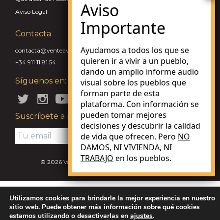
Aviso Legal
Contacta
Ayudamos a todos los que se
contacta@venteaviviraunpueblo.com
quieren ir a vivir a un pueblo,
+34 911 11 81 54
dando un amplio informe audio
Síguenos en:
visual sobre los pueblos que
forman parte de esta
plataforma. Con información se
pueden tomar mejores
Suscríbete a nuestra Newsletter
decisiones y descubrir la calidad
de vida que ofrecen. Pero
NO
DAMOS, NI VIVIENDA, NI
TRABAJO
en los pueblos.
© 2026 Vente a vivir a un pueblo. Made with love.
V.3.0.0
Utilizamos cookies para brindarle la mejor experiencia en nuestro
sitio web. Puede obtener más información sobre qué cookies
estamos utilizando o desactivarlas en
ajustes
.