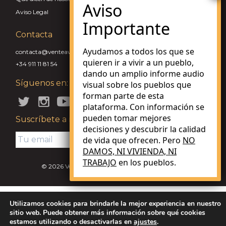
Aviso Legal
Contacta
Ayudamos a todos los que se
contacta@venteaviviraunpueblo.com
quieren ir a vivir a un pueblo,
+34 911 11 81 54
dando un amplio informe audio
Síguenos en:
visual sobre los pueblos que
forman parte de esta
plataforma. Con información se
pueden tomar mejores
Suscríbete a nuestra Newsletter
decisiones y descubrir la calidad
de vida que ofrecen. Pero
NO
DAMOS, NI VIVIENDA, NI
TRABAJO
en los pueblos.
© 2026 Vente a vivir a un pueblo. Made with love.
V.3.0.0
Utilizamos cookies para brindarle la mejor experiencia en nuestro
sitio web. Puede obtener más información sobre qué cookies
estamos utilizando o desactivarlas en
ajustes
.