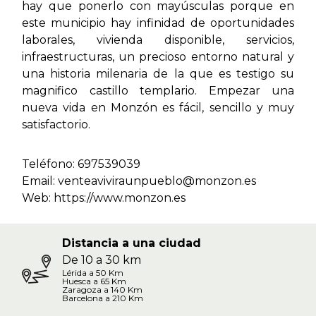
hay que ponerlo con mayúsculas porque en
este municipio hay infinidad de oportunidades
laborales, vivienda disponible, servicios,
infraestructuras, un precioso entorno natural y
una historia milenaria de la que es testigo su
magnifico castillo templario. Empezar una
nueva vida en Monzón es fácil, sencillo y muy
satisfactorio.
Teléfono: 697539039
Email: venteaviviraunpueblo@monzon.es
Web:
https://www.monzon.es
Distancia a una ciudad
De 10 a 30 km
Lérida a 50 Km
Huesca a 65 Km
Zaragoza a 140 Km
Barcelona a 210 Km