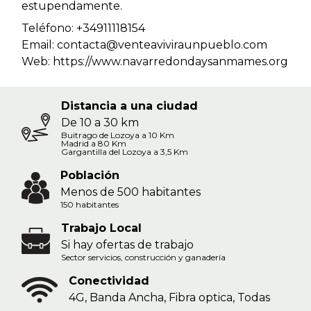
estupendamente.
Teléfono: +34911118154
Email: contacta@venteaviviraunpueblo.com
Web:
https://www.navarredondaysanmames.org
Distancia a una ciudad
De 10 a 30 km
Buitrago de Lozoya a 10 Km
Madrid a 80 Km
Gargantilla del Lozoya a 3,5 Km
Población
Menos de 500 habitantes
150 habitantes
Trabajo Local
Si hay ofertas de trabajo
Sector servicios, construcción y ganadería
Conectividad
4G, Banda Ancha, Fibra optica, Todas