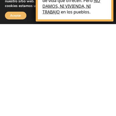
de vida que ofrecen. Pero
NO
nuestro sitio web. Puede obtener más información sobre qué
cookies estamos utilizando o desactivarlas en
DAMOS, NI VIVIENDA, NI
ajustes
.
TRABAJO
en los pueblos.
Aceptar