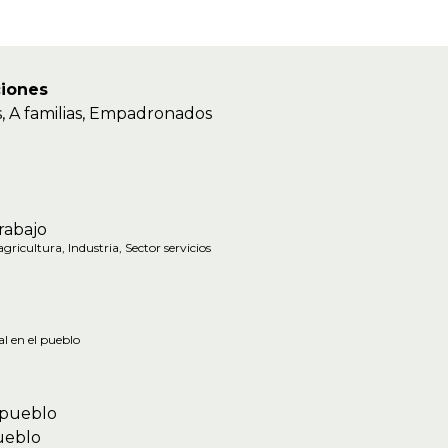
iones
 A familias, Empadronados
trabajo
gricultura, Industria, Sector servicios
al en el pueblo
 pueblo
pueblo