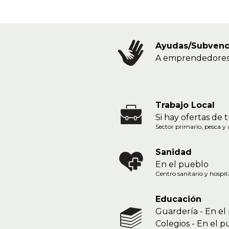
Ayudas/Subvenc
A emprendedores,
Trabajo Local
Si hay ofertas de 
Sector primario, pesca y a
Sanidad
En el pueblo
Centro sanitario y hospit
Educación
Guardería - En el
Colegios - En el 