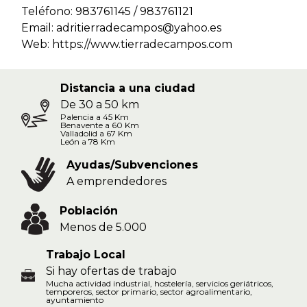
Teléfono: 983761145 / 983761121
Email: adritierradecampos@yahoo.es
Web:
https://www.tierradecampos.com
Distancia a una ciudad
De 30 a 50 km
Palencia a 45 Km
Benavente a 60 Km
Valladolid a 67 Km
León a 78 Km
Ayudas/Subvenciones
A emprendedores
Población
Menos de 5.000
Trabajo Local
Si hay ofertas de trabajo
Mucha actividad industrial, hostelería, servicios geriátricos,
temporeros, sector primario, sector agroalimentario,
ayuntamiento