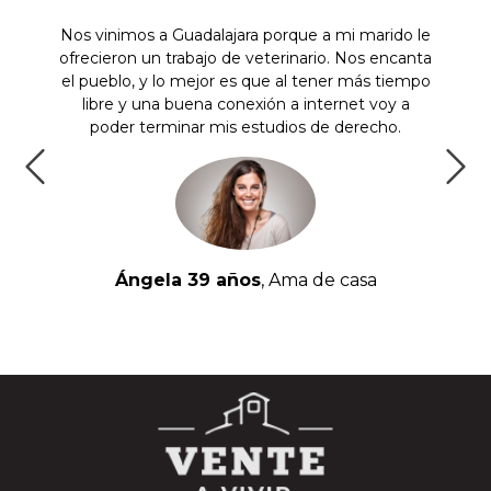
 pueblo
Nos vinimos a Guadalajara porque a mi marido le
Yo 
sino que
ofrecieron un trabajo de veterinario. Nos encanta
peq
nos!
el pueblo, y lo mejor es que al tener más tiempo
decis
ada de
libre y una buena conexión a internet voy a
llevo f
poder terminar mis estudios de derecho.
es
Ángela 39 años
, Ama de casa