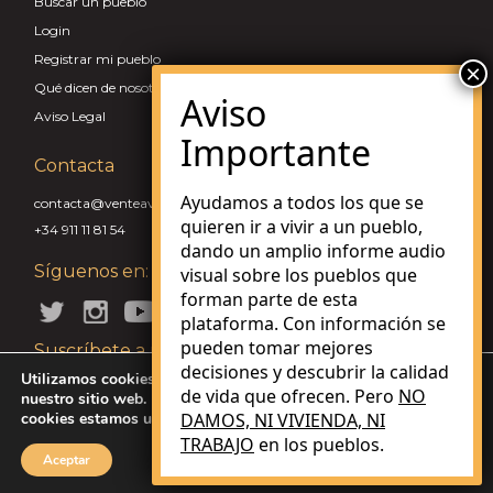
Buscar un pueblo
Login
Registrar mi pueblo
Qué dicen de nosotros
Aviso Legal
Contacta
Ayudamos a todos los que se
contacta@venteaviviraunpueblo.com
quieren ir a vivir a un pueblo,
+34 911 11 81 54
dando un amplio informe audio
Síguenos en:
visual sobre los pueblos que
forman parte de esta
plataforma. Con información se
pueden tomar mejores
Suscríbete a nuestra Newsletter
decisiones y descubrir la calidad
Utilizamos cookies para brindarle la mejor experiencia en
de vida que ofrecen. Pero
NO
nuestro sitio web. Puede obtener más información sobre qué
cookies estamos utilizando o desactivarlas en
DAMOS, NI VIVIENDA, NI
ajustes
.
TRABAJO
en los pueblos.
© 2026 Vente a vivir a un pueblo. Made with love.
Aceptar
V.3.0.0